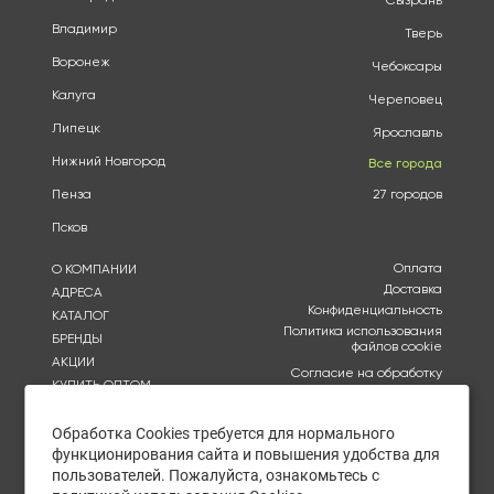
Сызрань
Владимир
Тверь
Воронеж
Чебоксары
Калуга
Череповец
Липецк
Ярославль
Нижний Новгород
Все города
Пенза
27 городов
Псков
Оплата
О КОМПАНИИ
Доставка
АДРЕСА
Конфиденциальность
КАТАЛОГ
Политика использования
БРЕНДЫ
файлов cookie
АКЦИИ
Согласие на обработку
КУПИТЬ ОПТОМ
персональных данных
ОТЗЫВЫ
Политика в отношении
обработки персональных
Обработка Cookies требуется для нормального
КОНТАКТЫ
данных
функционирования сайта и повышения удобства для
пользователей. Пожалуйста, ознакомьтесь с
Ежедневно с 09:00 до