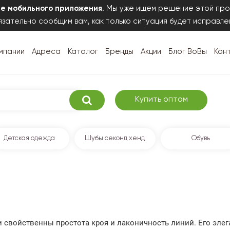
те мобильного приложения
. Мы уже ищем решение этой про
зательно сообщим вам, как только ситуация будет исправле
мпании
Адреса
Каталог
Бренды
Акции
Блог ВоВы
Кон
Купить оптом
Детская одежда
Шубы секонд хенд
Обувь
свойственны простота кроя и лаконичность линий. Его элега