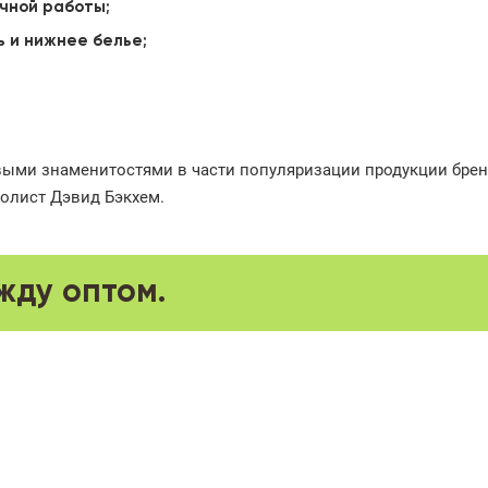
учной работы;
ь и нижнее белье;
выми знаменитостями в части популяризации продукции бре
олист Дэвид Бэкхем.
жду оптом.