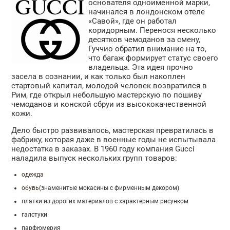
основателя одноименной марки,
начинался в лондонском отеле
«Савой», где он работал
коридорным. Перенося несколько
десятков чемоданов за смену,
Гуччио обратил внимание на то,
что багаж формирует статус своего
владельца. Эта идея прочно
засела в сознании, и как только был накоплен
стартовый капитал, молодой человек возвратился в
Рим, где открыл небольшую мастерскую по пошиву
чемоданов и конской сбруи из высококачественной
кожи.
Дело быстро развивалось, мастерская превратилась в
фабрику, которая даже в военные годы не испытывала
недостатка в заказах. В 1960 году компания Gucci
наладила выпуск нескольких групп товаров:
одежда
обувь
(знаменитые мокасины с фирменным декором)
платки из дорогих материалов с характерным рисунком
галстуки
парфюмерия