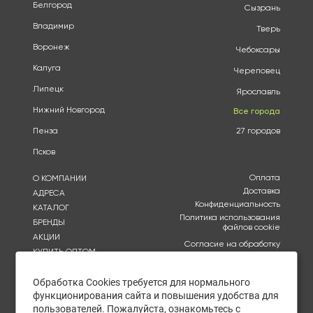
Белгород
Сызрань
Владимир
Тверь
Воронеж
Чебоксары
Калуга
Череповец
Липецк
Ярославль
Нижний Новгород
Все города
Пенза
27 городов
Псков
Оплата
О КОМПАНИИ
Доставка
АДРЕСА
Конфиденциальность
КАТАЛОГ
Политика использования
БРЕНДЫ
файлов cookie
АКЦИИ
Согласие на обработку
КУПИТЬ ОПТОМ
персональных данных
ОТЗЫВЫ
Политика в отношении
обработки персональных
Обработка Cookies требуется для нормального
КОНТАКТЫ
данных
функционирования сайта и повышения удобства для
пользователей. Пожалуйста, ознакомьтесь с