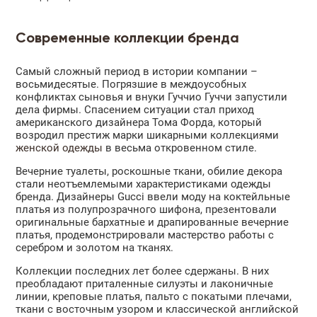
Современные коллекции бренда
Самый сложный период в истории компании –
восьмидесятые. Погрязшие в междоусобных
конфликтах сыновья и внуки Гуччио Гуччи запустили
дела фирмы. Спасением ситуации стал приход
американского дизайнера Тома Форда, который
возродил престиж марки шикарными коллекциями
женской одежды
в весьма откровенном стиле.
Вечерние туалеты, роскошные ткани, обилие декора
стали неотъемлемыми характеристиками одежды
бренда. Дизайнеры Gucci ввели моду на коктейльные
платья из полупрозрачного шифона, презентовали
оригинальные бархатные и драпированные вечерние
платья, продемонстрировали мастерство работы с
серебром и золотом на тканях.
Коллекции последних лет более сдержаны. В них
преобладают приталенные силуэты и лаконичные
линии, креповые платья, пальто с покатыми плечами,
ткани с восточным узором и классической английской