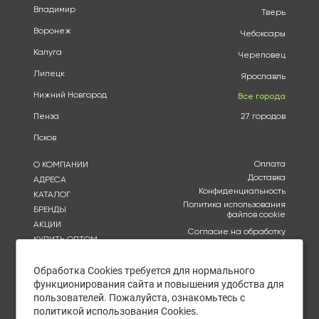
Владимир
Тверь
Воронеж
Чебоксары
Калуга
Череповец
Липецк
Ярославль
Нижний Новгород
Все города
Пенза
27 городов
Псков
Оплата
О КОМПАНИИ
Доставка
АДРЕСА
Конфиденциальность
КАТАЛОГ
Политика использования
БРЕНДЫ
файлов cookie
АКЦИИ
Согласие на обработку
КУПИТЬ ОПТОМ
персональных данных
ОТЗЫВЫ
Политика в отношении
обработки персональных
Обработка Cookies требуется для нормального
КОНТАКТЫ
данных
функционирования сайта и повышения удобства для
пользователей. Пожалуйста, ознакомьтесь с
Ежедневно с 09:00 до
политикой использования Cookies.