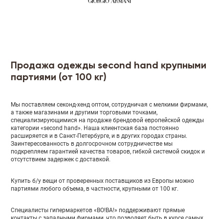
Продажа одежды second hand крупными
партиями (от 100 кг)
Мы поставляем секонд-хенд оптом, сотрудничая с мелкими фирмами,
а также магазинами и другими торговыми точками,
специализирующимися на продаже брендовой европейской одежды
категории «second hand». Наша клиентская база постоянно
расширяется и в Санкт-Петербурге, и в других городах страны.
Заинтересованность в долгосрочном сотрудничестве мы
подкрепляем гарантией качества товаров, гибкой системой скидок и
отсутствием задержек с доставкой.
Купить б/у вещи от проверенных поставщиков из Европы можно
партиями любого объема, в частности, крупными от 100 кг.
Специалисты гипермаркетов «ВО!ВА!» поддерживают прямые
контакты с западными фирмами, что позволяет быть в курсе самых