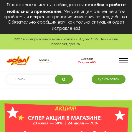
❗Уважаемые клиенты, наблюдаются
перебои в работе
мобильного приложения
. Мы уже ищем решение этой
проблемы и искренне приносим извинения за неудобства.
Обязательно сообщим вам, как только ситуация будет
исправлена!❗
29.07 мы открываемся новый магазин! Адрес Спб, Ленинский
Сегодня в розничной
проспект, дом 94.
торговле
Сегодня
Брянск
Скидка 40%
Купить оптом
Смотреть товары