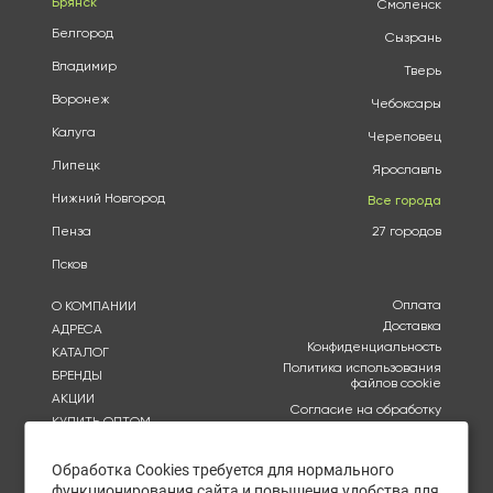
Брянск
Смоленск
Белгород
Сызрань
Владимир
Тверь
Воронеж
Чебоксары
Калуга
Череповец
Липецк
Ярославль
Нижний Новгород
Все города
Пенза
27 городов
Псков
Оплата
О КОМПАНИИ
Доставка
АДРЕСА
Конфиденциальность
КАТАЛОГ
Политика использования
БРЕНДЫ
файлов cookie
АКЦИИ
Согласие на обработку
КУПИТЬ ОПТОМ
персональных данных
ОТЗЫВЫ
Политика в отношении
обработки персональных
Обработка Cookies требуется для нормального
КОНТАКТЫ
данных
функционирования сайта и повышения удобства для