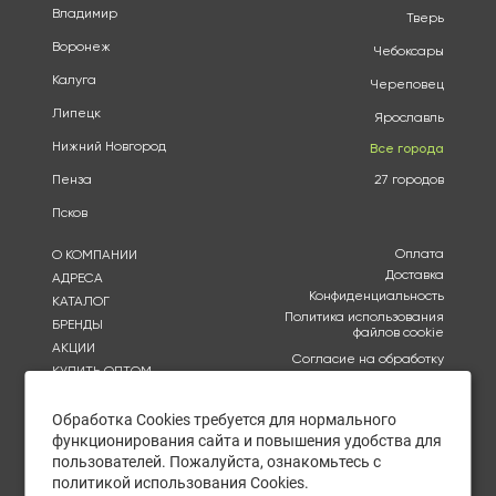
Владимир
Тверь
Воронеж
Чебоксары
Калуга
Череповец
Липецк
Ярославль
Нижний Новгород
Все города
Пенза
27 городов
Псков
Оплата
О КОМПАНИИ
Доставка
АДРЕСА
Конфиденциальность
КАТАЛОГ
Политика использования
БРЕНДЫ
файлов cookie
АКЦИИ
Согласие на обработку
КУПИТЬ ОПТОМ
персональных данных
ОТЗЫВЫ
Политика в отношении
обработки персональных
Обработка Cookies требуется для нормального
КОНТАКТЫ
данных
функционирования сайта и повышения удобства для
пользователей. Пожалуйста, ознакомьтесь с
Ежедневно с 09:00 до
политикой использования Cookies.