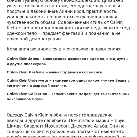
концептуальную основу своих коллекций. Дизайнер
ушел от показного эпатажа, его одежде характерны
простые и лаконичные линии кроя, практичность,
универсальность, но при этом сохраняется тонкая
чувственность образа. Современный стиль от Calvin
Klein – это противоположность китчу, ведь скрытое под
одеждой тело – предмет фантазий и познания, а не
показной демонстрации.
Компания развивается в нескольких направлениях:
Calvin Klein Jeans – молодежная джинсовая одежда, очки, сумки
и другие аксессуары.
Calvin Klein Perfume – линия парфюма и косметики.
Calvin Klein Underwear – знаменитое однотонное нижнее белье с
логотипом на широкой резинке.
Calvin Klein Collection – классические модели для взыскательных
поклонников марки.
Одежду Calvin Klein любят и носят голливудские
звезды и другие селебрети. Почитатели марки – Брук
Шилдс, Скарлетт Йоханссон, Джессика Альба. Они не
только щеголяют в роскошных
платьях
от именитого
дизайнера по красным дорожкам кинофестивалей, но