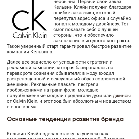
необычна. Первый свой заказ
Кельвин Кляйн получил благодаря
ошибке заказчика, который
перепутал адрес офиса и случайно
попал к молодому дизайнеру. Тот
смог показать себя с лучшей
стороны, что и обеспечило
заключение выгодного контракта.
Такой уверенный старт гарантировал быстрое развитие
компании Кельвина.
Далее все зависело от успешности стратегии и
рекламной кампании, которая базировалась на
перевороте сознания обывателя: в моду входил
раскрепощенный и сексуальный образ современной
женщины. Рекламные плакаты пестрели
изображениями на грани фола: молодые
полуобнаженные модели продвигали духи или
джинсы
от Calvin Klein, и этот ход был абсолютным новшеством
в свое время.
Основные тенденции развития бренда
Кельвин Кляйн сделал ставку на унисекс как