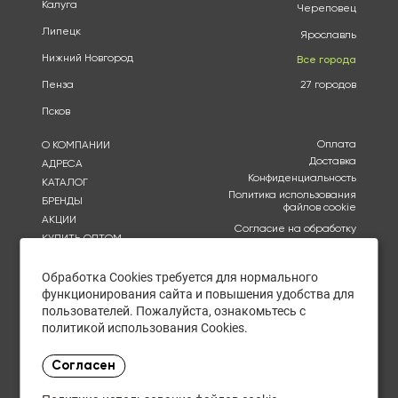
Калуга
Череповец
Липецк
Ярославль
Нижний Новгород
Все города
Пенза
27 городов
Псков
Оплата
О КОМПАНИИ
Доставка
АДРЕСА
Конфиденциальность
КАТАЛОГ
Политика использования
БРЕНДЫ
файлов cookie
АКЦИИ
Согласие на обработку
КУПИТЬ ОПТОМ
персональных данных
ОТЗЫВЫ
Политика в отношении
обработки персональных
Обработка Cookies требуется для нормального
КОНТАКТЫ
данных
функционирования сайта и повышения удобства для
пользователей. Пожалуйста, ознакомьтесь с
Ежедневно с 09:00 до
политикой использования Cookies.
20:00
в Пятницу с 09:00 до 19:00
Согласен
в Субботу с 10:00 до
20:00