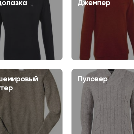
долазка
Джемпер
шемировый
Пуловер
итер