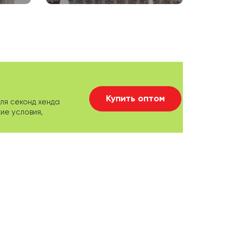
Купить оптом
ля секонд хенда
ие условия,