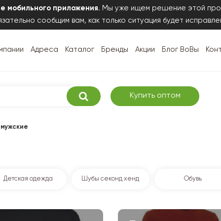
те мобильного приложения
. Мы уже ищем решение этой про
зательно сообщим вам, как только ситуация будет исправле
мпании
Адреса
Каталог
Бренды
Акции
Блог ВоВы
Кон
Купить оптом
 мужские
Детская одежда
Шубы секонд хенд
Обувь