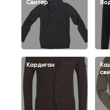
Свитер
Во
Кардиган
Ка
св