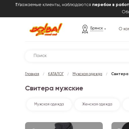
❗Уважаемые клиенты, наблюдаются
перебои в рабо
Обя
Брянск
О ко
/
/
/
Главная
КАТАЛОГ
Мужская одежда
Свитера
Свитера мужские
Мужская одежда
Женская одежда