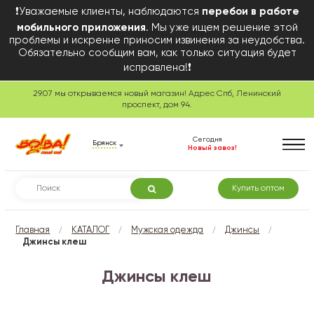
❗Уважаемые клиенты, наблюдаются
перебои в работе
мобильного приложения
. Мы уже ищем решение этой
проблемы и искренне приносим извинения за неудобства.
Обязательно сообщим вам, как только ситуация будет
исправлена!❗
29.07 мы открываемся новый магазин! Адрес Спб, Ленинский
проспект, дом 94.
Сегодня
Брянск
Новый завоз!
Купить оптом
/
/
/
/
Главная
КАТАЛОГ
Мужская одежда
Джинсы
Джинсы клеш
Джинсы клеш