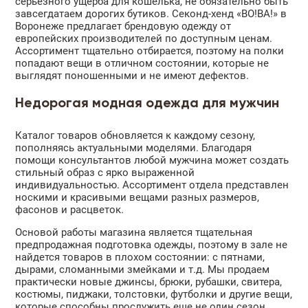
серьезного ущерба для кошелька, не обязательно быть
завсегдатаем дорогих бутиков. Секонд-хенд «ВО!ВА!» в
Воронеже предлагает брендовую одежду от
европейских производителей по доступным ценам.
Ассортимент тщательно отбирается, поэтому на полки
попадают вещи в отличном состоянии, которые не
выглядят поношенными и не имеют дефектов.
Недорогая модная одежда для мужчин
Каталог товаров обновляется к каждому сезону,
пополняясь актуальными моделями. Благодаря
помощи консультантов любой мужчина может создать
стильный образ с ярко выраженной
индивидуальностью. Ассортимент отдела представлен
носкими и красивыми вещами разных размеров,
фасонов и расцветок.
Основой работы магазина является тщательная
предпродажная подготовка одежды, поэтому в зале не
найдется товаров в плохом состоянии: с пятнами,
дырами, сломанными змейками и т.д. Мы продаем
практически новые джинсы, брюки, рубашки, свитера,
костюмы, пиджаки, толстовки, футболки и другие вещи,
которые способны прослужить еще не один сезон.