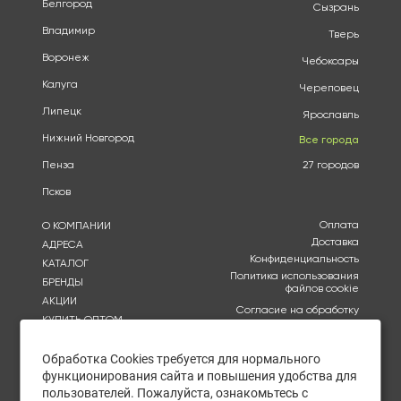
Белгород
Сызрань
Владимир
Тверь
Воронеж
Чебоксары
Калуга
Череповец
Липецк
Ярославль
Нижний Новгород
Все города
Пенза
27 городов
Псков
Оплата
О КОМПАНИИ
Доставка
АДРЕСА
Конфиденциальность
КАТАЛОГ
Политика использования
БРЕНДЫ
файлов cookie
АКЦИИ
Согласие на обработку
КУПИТЬ ОПТОМ
персональных данных
ОТЗЫВЫ
Политика в отношении
обработки персональных
Обработка Cookies требуется для нормального
КОНТАКТЫ
данных
функционирования сайта и повышения удобства для
пользователей. Пожалуйста, ознакомьтесь с